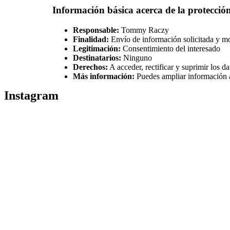
Información básica acerca de la protecció
Responsable:
Tommy Raczy
Finalidad:
Envío de información solicitada y m
Legitimación:
Consentimiento del interesado
Destinatarios:
Ninguno
Derechos:
A acceder, rectificar y suprimir los d
Más información:
Puedes ampliar información ac
Instagram
Puedes seguirme como
@drikenses