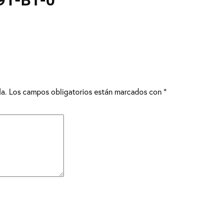
91-B1-0
da.
Los campos obligatorios están marcados con
*