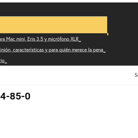
ra Mac mini, Eris 3.5 y micrófono XLR
nión, características y para quién merece la pena
rio
S
4-85-0