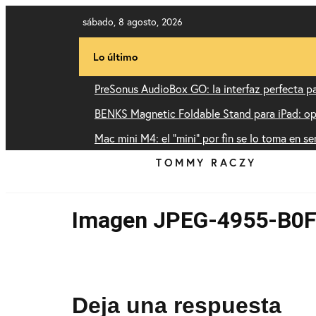
sábado, 8 agosto, 2026
Lo último
PreSonus AudioBox GO: la interfaz perfecta pa
BENKS Magnetic Foldable Stand para iPad: opi
Mac mini M4: el “mini” por fin se lo toma en se
TOMMY RACZY
Imagen JPEG-4955-B0F
Deja una respuesta