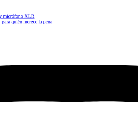
5 y micrófono XLR
 para quién merece la pena