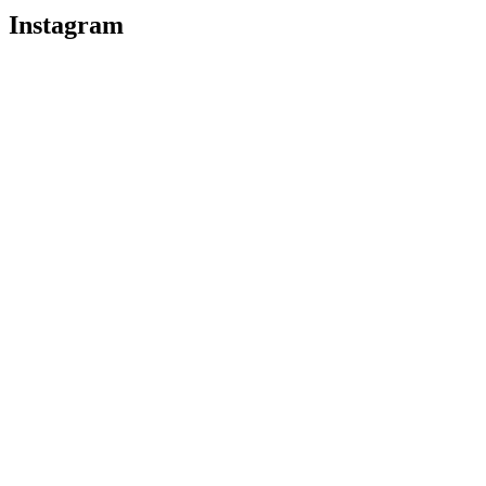
Instagram
Puedes seguirme como
@drikenses